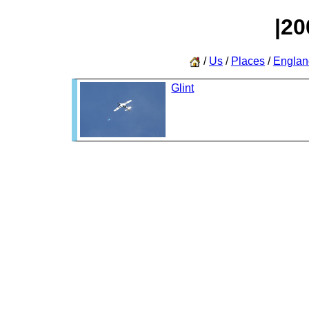
|20
/
Us
/
Places
/
Englan
Glint